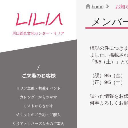
home
お知
メンバ
川口総合文化センター・リリア
標記の件につきま
ました。掲載され
「9/5（土）」
（誤）9/5（金）
ご来場のお客様
（正）9/5（土）
リリア主催・共催イベント
誤った情報をお伝
カレンダーからさがす
何卒よろしくお
リストからさがす
チケットのご予約・ご購入
リリアメンバーズ入会のご案内